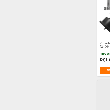
Kit so
12x06 
-
18
%
O
R$1.