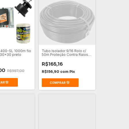
F 400-SL 1000m fio
Tubo Isolador 9/16 Rolo c/
 30x30 preto
50m Proteção Contra Raios
Preto
R$165,16
00
R$957,00
R$156,90
com
Pix