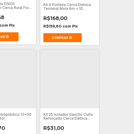
to Ef400
Kit 6 Porteira Cerca Eletrica
or Cerca Rural Fio
Terminal Mola 6m + 10
Batente
58
R$168,00
com
Pix
R$159,60
com
Pix
letroplástico 12x06
Kit 25 Isolador Gancho Curto
tor
Reforçado Cerca Elétrica
Rural Cor Preto
70
R$31,00