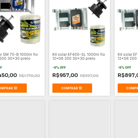
lar SM 70-B 1000m fio
Kit solar EF400-SL 1000m fio
Kit solar E
200 30x30 preto
12x06 200 30x30 preto
12x06 200
FF
-
4
%
OFF
-
6
%
OFF
450,00
R$957,00
R$897,
R$1.770,00
R$997,00