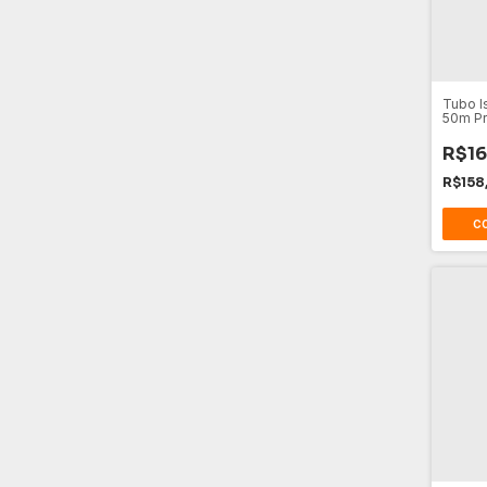
Tubo I
50m Pr
Amare
R$16
R$158