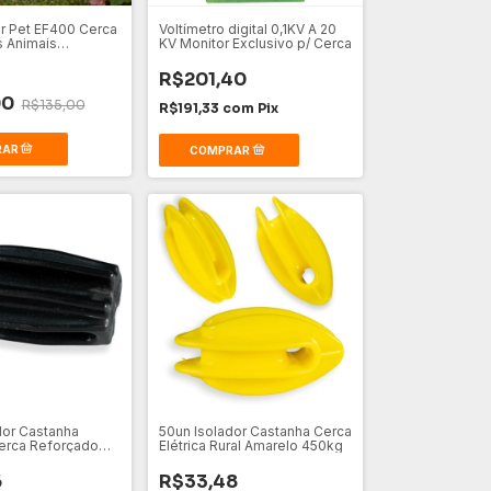
or Pet EF400 Cerca
Voltímetro digital 0,1KV A 20
 Animais
KV Monitor Exclusivo p/ Cerca
s
R$201,40
00
R$135,00
R$191,33
com
Pix
dor Castanha
50un Isolador Castanha Cerca
erca Reforçado
Elétrica Rural Amarelo 450kg
o
6
R$33,48