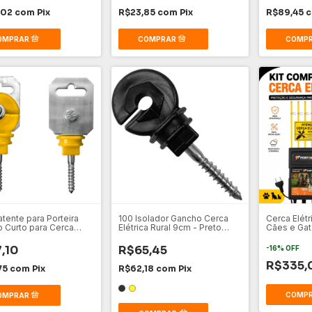
,02
com
Pix
R$23,85
com
Pix
R$89,45
atente para Porteira
100 Isolador Gancho Cerca
Cerca Elétr
 Curto para Cerca
Elétrica Rural 9cm - Preto
Cães e Gat
a
Amarelo
Instalação
,10
R$65,45
-
16
%
OFF
R$335,
75
com
Pix
R$62,18
com
Pix