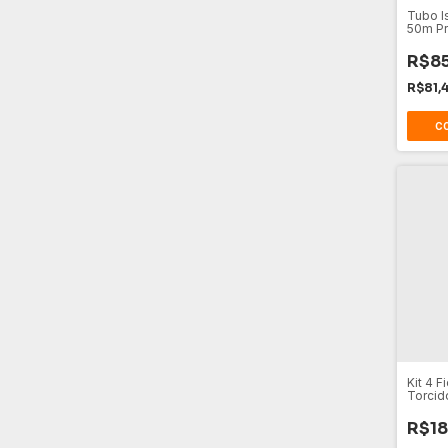
Tubo I
50m Pr
Amare
R$85
R$81,
Kit 4 F
Torcid
Branco
R$18