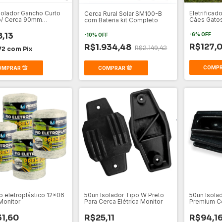
solador Gancho Curto
Eletrificad
Cerca Rural Solar SM100-B
p/ Cerca 90mm
Cães Gatos
com Bateria kit Completo
ente
Doméstico
,13
-
6
%
OFF
-
10
%
OFF
R$127,
R$1.934,48
R$2.149,42
72
com
Pix
io eletroplástico 12x06
50un Isolador Tipo W Preto
50un Isola
onitor
Para Cerca Elétrica Monitor
Premium C
900kv Pret
1,60
R$25,11
R$94,1