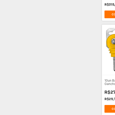
R$315
10un B
Gancho
Elétric
R$27
R$25,