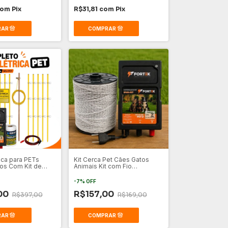
com
Pix
R$31,81
com
Pix
ica para PETs
Kit Cerca Pet Cães Gatos
os Com Kit de
Animais Kit com Fio
Eletroplástico
-
7
%
OFF
00
R$157,00
R$397,00
R$169,00