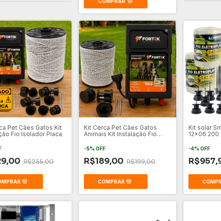
COMPRAR
rca Pet Cães Gatos Kit
Kit Cerca Pet Cães Gatos
Kit solar 
ção Fio Isolador Placa
Animais Kit Instalação Fio
12x06 200
Isolador
F
-
5
%
OFF
-
4
%
OFF
29,00
R$189,00
R$957,
R$235,00
R$199,00