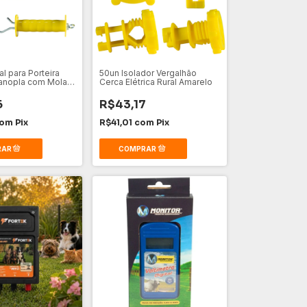
l para Porteira
50un Isolador Vergalhão
anopla com Mola
Cerca Elétrica Rural Amarelo
6
R$43,17
om
Pix
R$41,01
com
Pix