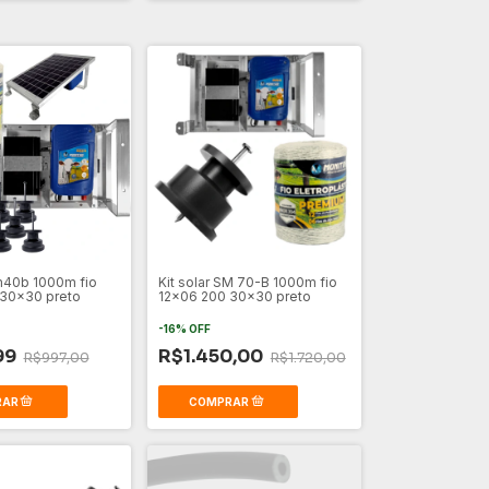
Sm40b 1000m fio
Kit solar SM 70-B 1000m fio
 30x30 preto
12x06 200 30x30 preto
-
16
%
OFF
99
R$1.450,00
R$997,00
R$1.720,00