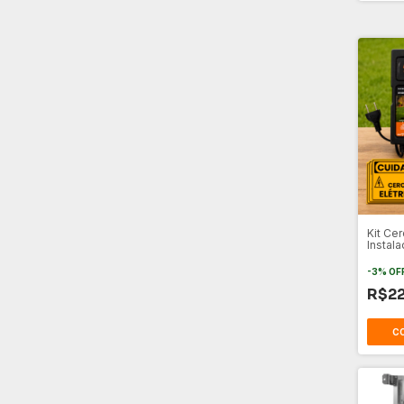
Kit Ce
Instala
-
3
%
OF
R$2