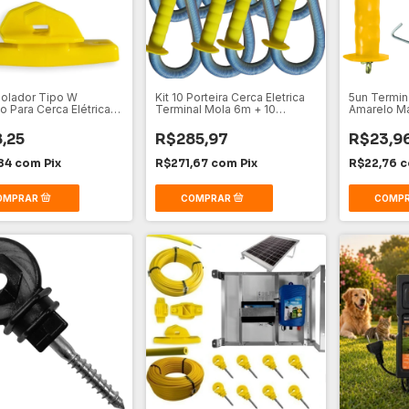
solador Tipo W
Kit 10 Porteira Cerca Eletrica
5un Termina
o Para Cerca Elétrica
Terminal Mola 6m + 10
Amarelo M
r
Batente
Interna
,25
R$285,97
R$23,9
84
com
Pix
R$271,67
com
Pix
R$22,76
c