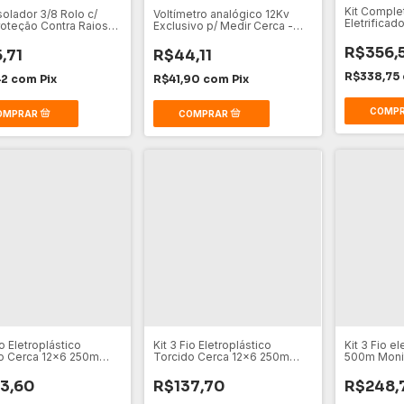
Kit Comple
solador 3/8 Rolo c/
Voltímetro analógico 12Kv
Eletrificad
oteção Contra Raios
Exclusivo p/ Medir Cerca -
40km
lo
Monitor
R$356,
,71
R$44,11
R$338,75
42
com
Pix
R$41,90
com
Pix
io Eletroplástico
Kit 3 Fio Eletroplástico
Kit 3 Fio e
o Cerca 12x6 250m
Torcido Cerca 12x6 250m
500m Moni
Branco
3,60
R$137,70
R$248,