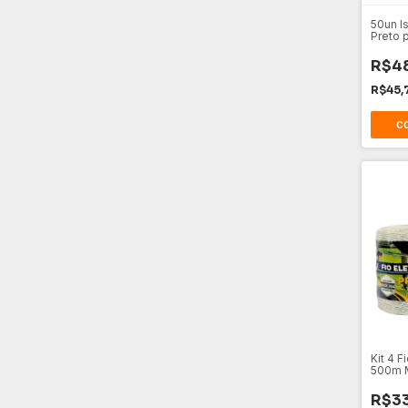
50un I
Preto 
Resist
R$48
R$45,
Kit 4 F
500m M
R$33