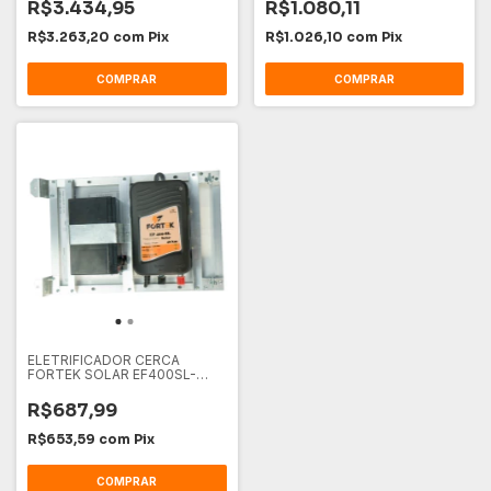
R$3.434,95
R$1.080,11
R$3.263,20
com
Pix
R$1.026,10
com
Pix
ELETRIFICADOR CERCA
FORTEK SOLAR EF400SL-
40KM C/BT
R$687,99
R$653,59
com
Pix