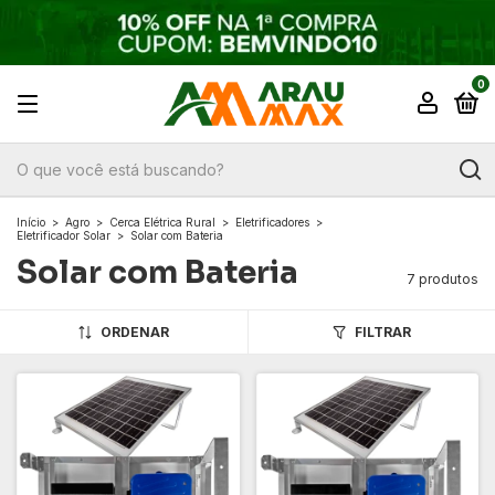
0
Início
>
Agro
>
Cerca Elétrica Rural
>
Eletrificadores
>
Eletrificador Solar
>
Solar com Bateria
Solar com Bateria
7 produtos
ORDENAR
FILTRAR