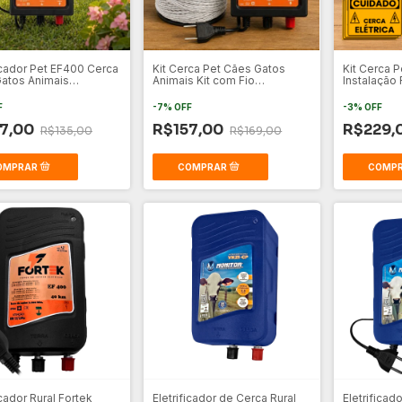
ficador Pet EF400 Cerca
Kit Cerca Pet Cães Gatos
Kit Cerca P
atos Animais
Animais Kit com Fio
Instalação 
ticos
Eletroplástico
F
-
7
%
OFF
-
3
%
OFF
7,00
R$157,00
R$229,
R$135,00
R$169,00
icador Rural Fortek
Eletrificador de Cerca Rural
Eletrificad