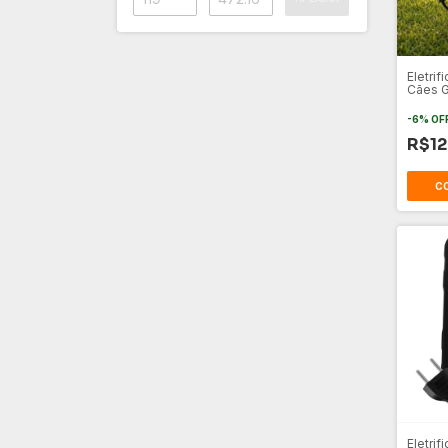
Eletri
Cães G
Domés
-
6
%
OF
R$12
Eletrif