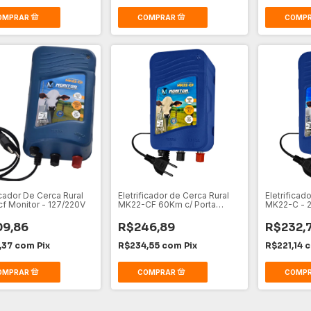
icador De Cerca Rural
Eletrificador de Cerca Rural
Eletrificad
f Monitor - 127/220V
MK22-CF 60Km c/ Porta
MK22-C - 2
Fusível
9,86
R$246,89
R$232,
,37
com
Pix
R$234,55
com
Pix
R$221,14