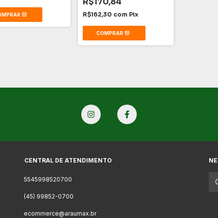
R$170,84
R$162,30
com
Pix
CENTRAL DE ATENDIMENTO
NE
5545998520700
(45) 99852-0700
ecommerce@araumax.br