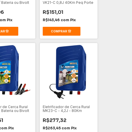
Bateria ou Bivolt
VK21-C 0,8J 40Km Peq Porte
06
R$151,01
com
Pix
R$143,46
com
Pix
or de Cerca Rural
Eletrificador de Cerca Rural
Bateria ou Bivolt
MK23-C - 4,2J - 80Km
51
R$277,32
com
Pix
R$263,45
com
Pix