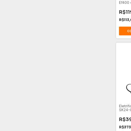
Ef400 
Porte
R$11
R$113
Eletrif
SK24-C
R$3
R$373