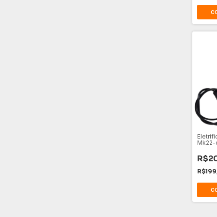
Eletrif
Mk22-c
R$20
R$199