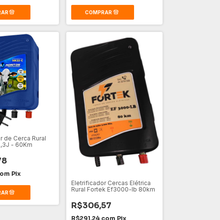
or de Cerca Rural
,3J - 60Km
78
com
Pix
Eletrificador Cercas Elétrica
Rural Fortek Ef3000-lb 80km
R$306,57
R$291,24
com
Pix