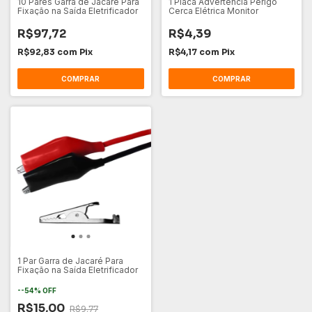
10 Pares Garra de Jacaré Para
1 Placa Advertência Perigo
Fixação na Saída Eletrificador
Cerca Elétrica Monitor
R$97,72
R$4,39
R$92,83
com
Pix
R$4,17
com
Pix
1 Par Garra de Jacaré Para
Fixação na Saída Eletrificador
-
-54
%
OFF
R$15,00
R$9,77